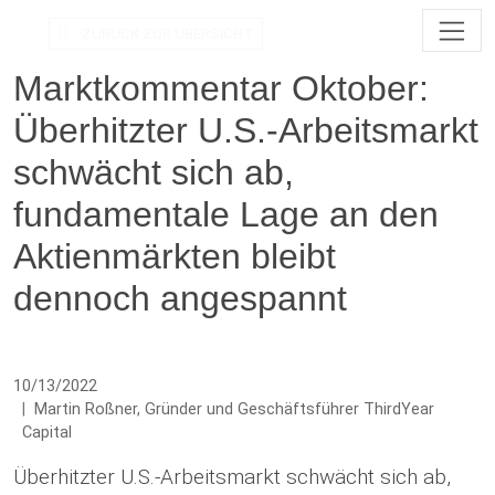
Direkt zur Hauptnavigation springen
Direkt zum Inhalt springen
ZURÜCK ZUR ÜBERSICHT
Marktkommentar Oktober:
Überhitzter U.S.-Arbeitsmarkt
schwächt sich ab,
fundamentale Lage an den
Aktienmärkten bleibt
dennoch angespannt
10/13/2022
Martin Roßner, Gründer und Geschäftsführer ThirdYear
Capital
Überhitzter U.S.-Arbeitsmarkt schwächt sich ab,