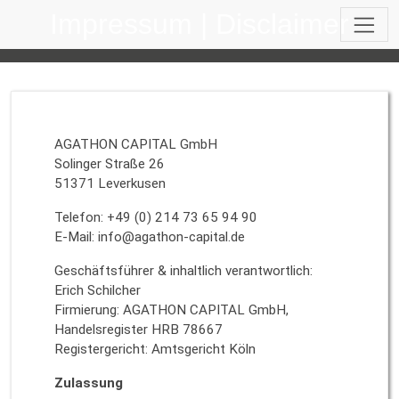
Direkt zur Hauptnavigation springen
Direkt zum Inhalt springen
Impressum | Disclaimer
AGATHON CAPITAL GmbH
Solinger Straße 26
51371 Leverkusen
Telefon: +49 (0) 214 73 65 94 90
E-Mail: info@agathon-capital.de
Geschäftsführer & inhaltlich verantwortlich:
Erich Schilcher
Firmierung: AGATHON CAPITAL GmbH,
Handelsregister HRB 78667
Registergericht: Amtsgericht Köln
Zulassung