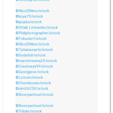
©NicoElNino/istock
©koya79/istock
©ipopba/istock
©Vitalii Litvinenko/istock
©Philiphotographer/istock
©Fokusiert/istock
©NicoElNino/istock
©Tatianazaets/istock
©Sodafish/istock
©marchmeena29/istock
©Creativeye99/istock
©Georgijevic/istock
©Lovcen/istock
©Chombosan/istock
©olm26250/istock
©Boonyachoat/istock
©Boonyachoat/istock
©Triloks/istock