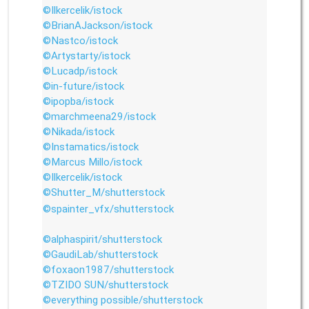
©Ilkercelik/istock
©BrianAJackson/istock
©Nastco/istock
©Artystarty/istock
©Lucadp/istock
©in-future/istock
©ipopba/istock
©marchmeena29/istock
©Nikada/istock
©Instamatics/istock
©Marcus Millo/istock
©Ilkercelik/istock
©Shutter_M/shutterstock
©spainter_vfx/shutterstock
©alphaspirit/shutterstock
©GaudiLab/shutterstock
©foxaon1987/shutterstock
©TZIDO SUN/shutterstock
©everything possible/shutterstock